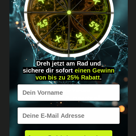
Fragen? Schreib uns!
Diskret, direkt &
persönlich.
Dreh jetzt am Rad und
sichere
dir
sofort
einen Gewinn
von bis zu 25% Rabatt
.
Vorname
Weltweiter Versand
Schnell & neutral
verpackt.
E-Mail