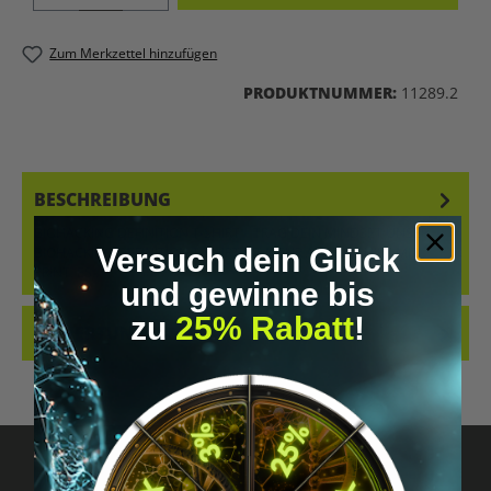
Zum Merkzettel hinzufügen
PRODUKTNUMMER:
11289.2
BESCHREIBUNG
BIOHACKING DEFINITION T-SHIRT – TRAG DEIN MINDSET UNSER
Versuch dein Glück
BIOHACKING DEFINITION T-SHIRT IST MEHR ALS EIN SHIRT MIT
PRINT. ES…
MEHR
und gewinne bis
zu
25% Rabatt
!
BEWERTUNGEN