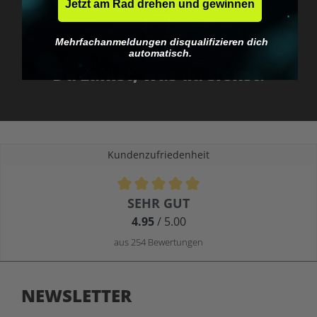
Jetzt am Rad drehen und gewinnen
Mehrfachanmeldungen disqualifizieren dich
automatisch.
Keine EU-Zollfalle
Du zahlst, was du siehst.
Kundenzufriedenheit
Durchschnittliche Bewertung von 4.9 von 5 Sternen
SEHR GUT
4.95
/ 5.00
aus 254 Bewertungen
NEWSLETTER