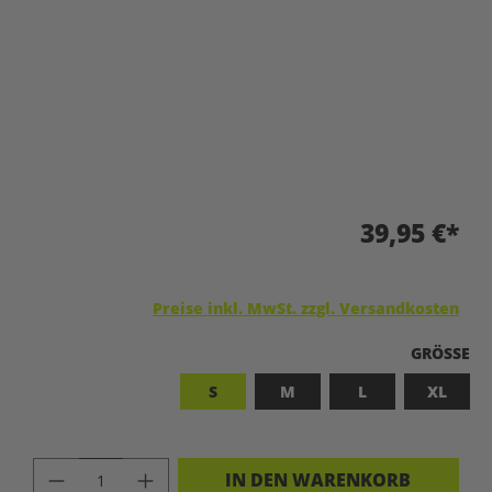
39,95 €*
Preise inkl. MwSt. zzgl. Versandkosten
A
GRÖSSE
S
M
L
XL
PRODUKT ANZAHL: GIB DEN GEWÜNSC
IN DEN WARENKORB