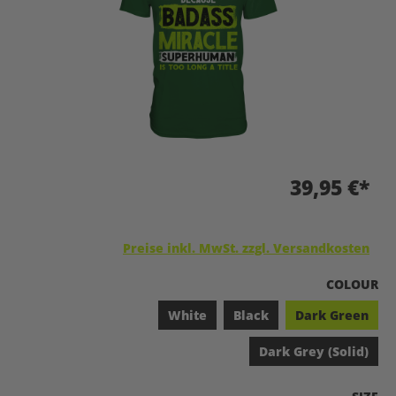
39,95 €*
Preise inkl. MwSt. zzgl. Versandkosten
A
COLOUR
White
Black
Dark Green
Dark Grey (Solid)
A