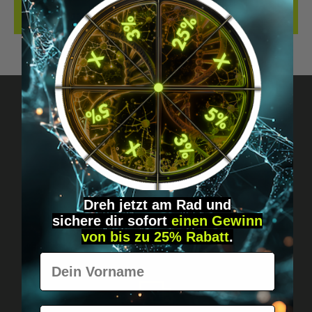
BEWERTUNGEN
Fragen? Schreib uns!
Diskret, direkt &
persönlich.
Dreh jetzt am Rad und
sichere
dir
sofort
einen Gewinn
von bis zu 25% Rabatt
.
Vorname