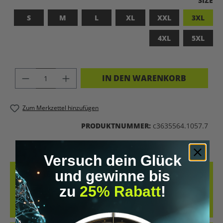
SIZE
S
M
L
XL
XXL
3XL
4XL
5XL
PRODUKT ANZAHL: GIB DEN GEWÜNSC
IN DEN WARENKORB
Zum Merkzettel hinzufügen
PRODUKTNUMMER:
c3635564.1057.7
Versuch dein Glück
und gewinne bis
BESCHREIBUNG
zu
25% Rabatt
!
BADASS SUPERHUMAN – FÜR ALLE, DIE KEIN LABEL
BRAUCHEN DIESES SHIRT IST MEHR ALS EIN STÜCK STOFF – ES IST
EINE KLARE ANSAGE G…
MEHR