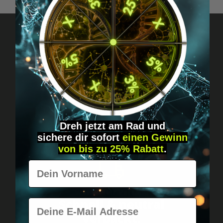
Fragen? Schreib uns!
Diskret, direkt &
persönlich.
Dreh jetzt am Rad und
sichere
dir
sofort
einen Gewinn
von bis zu 25% Rabatt
.
Vorname
Weltweiter Versand
Schnell & neutral
E-Mail
verpackt.