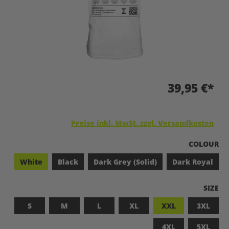
39,95 €*
Preise inkl. MwSt. zzgl. Versandkosten
A
COLOUR
White
Black
Dark Grey (Solid)
Dark Royal
A
SIZE
S
M
L
XL
XXL
3XL
4XL
5XL