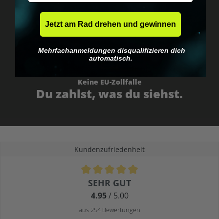
Jetzt am Rad drehen und gewinnen
Mehrfachanmeldungen disqualifizieren dich
automatisch.
Keine EU-Zollfalle
Du zahlst, was du siehst.
Kundenzufriedenheit
Durchschnittliche Bewertung von 4.9 von 5 Sternen
SEHR GUT
4.95
/ 5.00
aus 254 Bewertungen