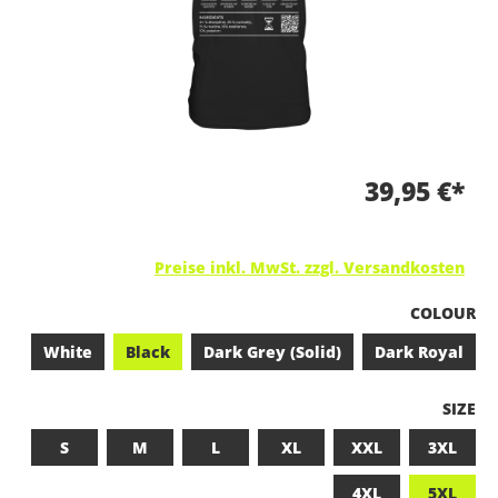
39,95 €*
Preise inkl. MwSt. zzgl. Versandkosten
A
COLOUR
White
Black
Dark Grey (Solid)
Dark Royal
A
SIZE
S
M
L
XL
XXL
3XL
4XL
5XL