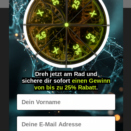
Fragen? Schreib uns!
Diskret, direkt &
persönlich.
Dreh jetzt am Rad und
sichere
dir
sofort
einen Gewinn
von bis zu 25% Rabatt
.
Vorname
Weltweiter Versand
Schnell & neutral
E-Mail
verpackt.