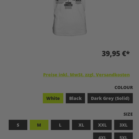
39,95 €*
Preise inkl. MwSt. zzgl. Versandkosten
A
COLOUR
White
Black
Dark Grey (Solid)
A
SIZE
S
M
L
XL
XXL
3XL
4XL
5XL