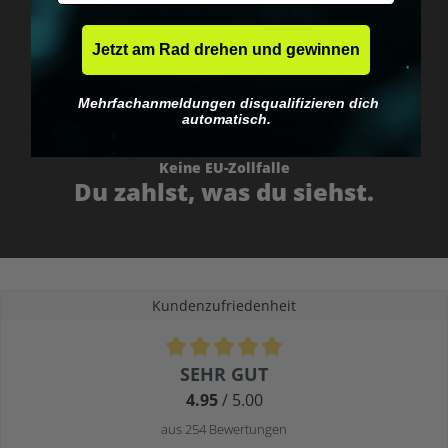
Jetzt am Rad drehen und gewinnen
Mehrfachanmeldungen disqualifizieren dich
automatisch.
Keine EU-Zollfalle
Du zahlst, was du siehst.
Kundenzufriedenheit
Durchschnittliche Bewertung von 4.9 von 5 Sternen
SEHR GUT
4.95
/ 5.00
aus 254 Bewertungen