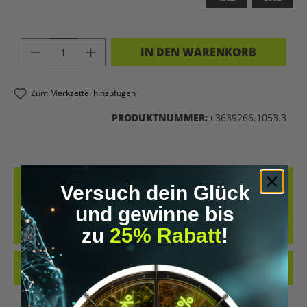
PRODUKT ANZAHL: GIB DEN GEWÜNSC
IN DEN WARENKORB
Zum Merkzettel hinzufügen
PRODUKTNUMMER:
c3639266.1053.3
BESCHREIBUNG
Versuch dein Glück
BRAIN 2.0 – WEAR THE FUTUREUPGRADE YOUR WARDROBE LIKE
und gewinne bis
YOU UPGRADE YOUR MIND.KERNFEATURESFUTURISTISCHER
zu
25% Rabatt
!
FRONTPRINT: GEHIRN TR…
MEHR
BEWERTUNGEN