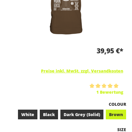
39,95 €*
Preise inkl. MwSt. zzgl. Versandkosten
Durchschnittliche Bewertung von 5 von 5 Sternen
1 Bewertung
A
COLOUR
White
Black
Dark Grey (Solid)
Brown
A
SIZE