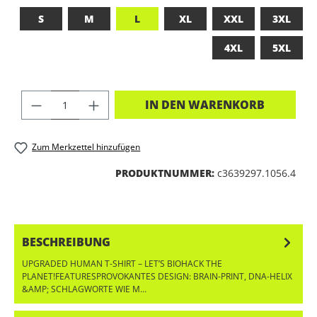
S
M
L
XL
XXL
3XL
4XL
5XL
PRODUKT ANZAHL: GIB DEN GEWÜNSC
IN DEN WARENKORB
Zum Merkzettel hinzufügen
PRODUKTNUMMER:
c3639297.1056.4
BESCHREIBUNG
UPGRADED HUMAN T-SHIRT – LET’S BIOHACK THE
PLANET!FEATURESPROVOKANTES DESIGN: BRAIN-PRINT, DNA-HELIX
&AMP; SCHLAGWORTE WIE M…
MEHR