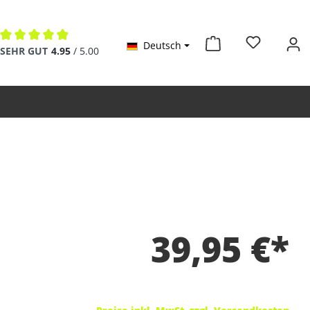
Deutsch
Durchschnittliche Bewertung von 4.9 von 5 Sternen
SEHR GUT
4.95
/ 5.00
39,95 €*