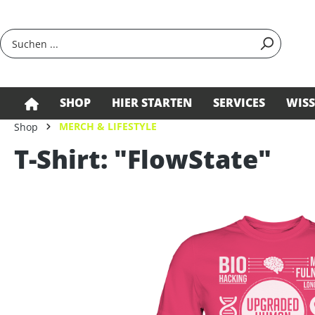
springen
Zur Hauptnavigation springen
SHOP
HIER STARTEN
SERVICES
WIS
MERCH & LIFESTYLE
Shop
T-Shirt: "FlowState"
Bildergalerie überspringen