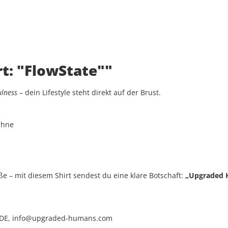
t: "FlowState""
ulness
– dein Lifestyle steht direkt auf der Brust.
ühne
ße – mit diesem Shirt sendest du eine klare Botschaft:
„Upgraded H
 DE, info@upgraded-humans.com