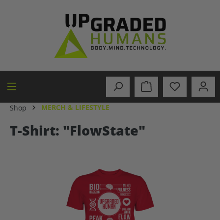
alt springen
MERCH & LIFESTYLE
Shop
T-Shirt: "FlowState"
Bildergalerie überspringen