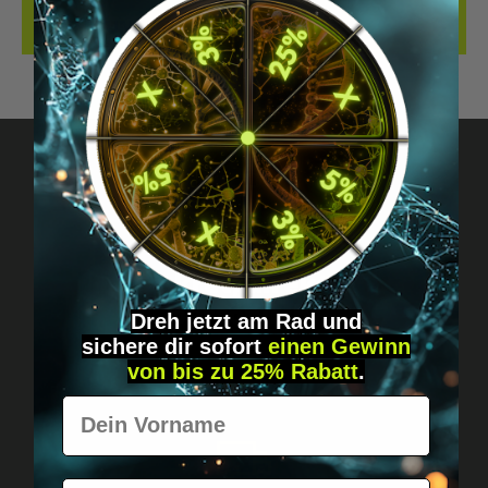
BEWERTUNGEN
Fragen? Schreib uns!
Diskret, direkt &
persönlich.
Dreh jetzt am Rad und
sichere
dir
sofort
einen Gewinn
von bis zu 25% Rabatt
.
Vorname