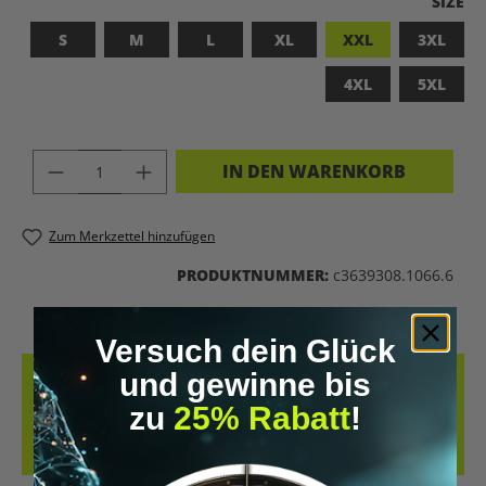
A
SIZE
S
M
L
XL
XXL
3XL
4XL
5XL
PRODUKT ANZAHL: GIB DEN GEWÜNSC
IN DEN WARENKORB
Zum Merkzettel hinzufügen
PRODUKTNUMMER:
c3639308.1066.6
Versuch dein Glück
und gewinne bis
BESCHREIBUNG
zu
25% Rabatt
!
DAS FLOWSTATE-SHIRT - OB PEAK PERFORMANCE, FLOW STATE
ODER MINDFULNESS – DEIN LIFESTYLE STEHT DIREKT AUF DER
BRUST. AUFFÄLLI…
MEHR