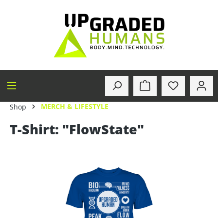
alt springen
MERCH & LIFESTYLE
Shop
T-Shirt: "FlowState"
Bildergalerie überspringen