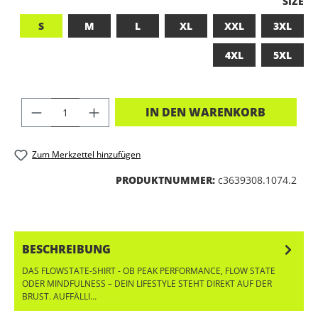
A
SIZE
S
M
L
XL
XXL
3XL
4XL
5XL
PRODUKT ANZAHL: GIB DEN GEWÜNSC
IN DEN WARENKORB
Zum Merkzettel hinzufügen
PRODUKTNUMMER:
c3639308.1074.2
BESCHREIBUNG
DAS FLOWSTATE-SHIRT - OB PEAK PERFORMANCE, FLOW STATE
ODER MINDFULNESS – DEIN LIFESTYLE STEHT DIREKT AUF DER
BRUST. AUFFÄLLI…
MEHR