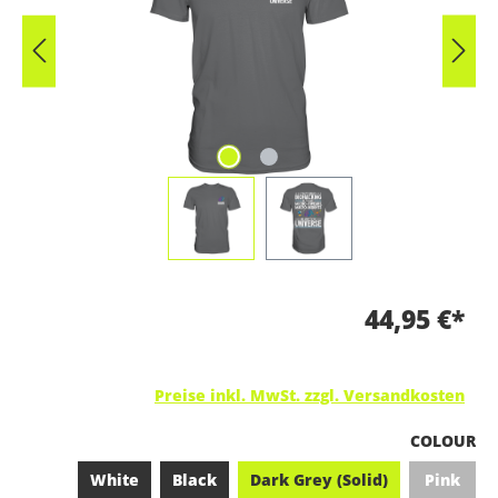
44,95 €*
Preise inkl. MwSt. zzgl. Versandkosten
A
COLOUR
White
Black
Dark Grey (Solid)
Pink
(Diese O