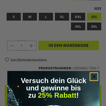
A
SIZE
S
M
L
XL
XXL
3XL
4XL
5XL
PRODUKT ANZAHL: GIB DEN GEWÜNSC
IN DEN WARENKORB
Zum Merkzettel hinzufügen
PRODUKTNUMMER:
c3639402.1056.7
Versuch dein Glück
und gewinne bis
BESCHREIBUNG
zu
25% Rabatt
!
LET’S BIOHACK THE PLANET! – BIOHACKING TRIFFT KOMFORT DIESES
T-SHIRT VERBINDET EIN STARKES STATEMENT MIT NACHHALTIGER