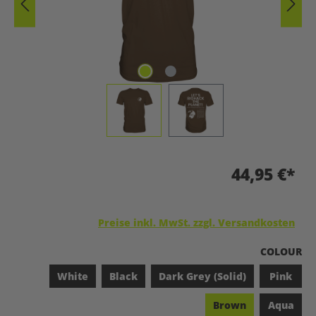
44,95 €*
Preise inkl. MwSt. zzgl. Versandkosten
A
COLOUR
White
Black
Dark Grey (Solid)
Pink
Brown
Aqua