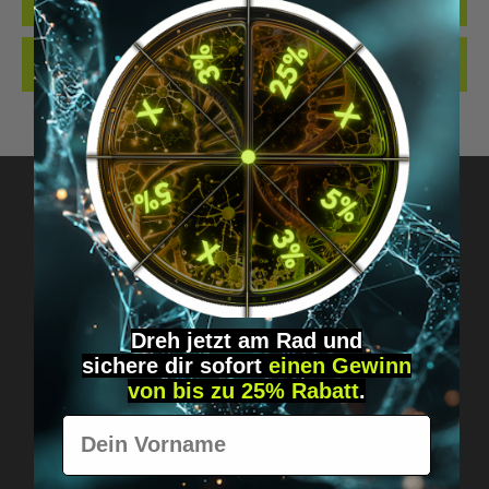
QUALI…
MEHR
BEWERTUNGEN
Fragen? Schreib uns!
Diskret, direkt &
Dreh jetzt am Rad und
persönlich.
sichere
dir
sofort
einen Gewinn
von bis zu 25% Rabatt
.
Vorname