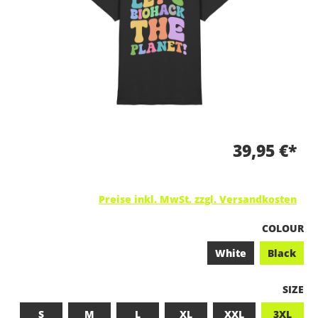
39,95 €*
Preise inkl. MwSt. zzgl. Versandkosten
A
COLOUR
White
Black
A
SIZE
S
M
L
XL
XXL
3XL