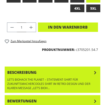
4XL
5XL
PRODUKT ANZAHL: GIB DEN GEWÜNSC
IN DEN WARENKORB
Zum Merkzettel hinzufügen
PRODUKTNUMMER:
c3705201.54.7
BESCHREIBUNG
LET’S BIOHACK THE PLANET – STATEMENT-SHIRT FÜR
ZUKUNFTSMACHERCOOLES SHIRT IM RETRO-DESIGN UND DER
KLAREN MESSAGE „LET’S BIOH…
MEHR
BEWERTUNGEN