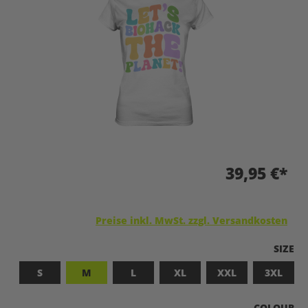
39,95 €*
Preise inkl. MwSt. zzgl. Versandkosten
A
SIZE
S
M
L
XL
XXL
3XL
A
COLOUR