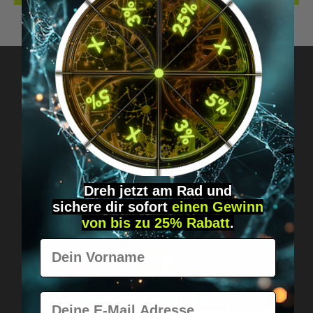
Fragen? Schreib uns!
Diskret, direkt &
persönlich.
Dreh jetzt am Rad und
sichere
dir
sofort
einen Gewinn
von bis zu 25% Rabatt
.
Vorname
Weltweiter Versand
E-Mail