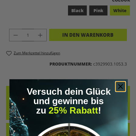
Black
Pink
White
PRODUKT ANZAHL: GIB DEN GEWÜNSC
IN DEN WARENKORB
Zum Merkzettel hinzufügen
PRODUKTNUMMER:
c3929903.1053.3
Versuch dein Glück
BESCHREIBUNG
und gewinne bis
COOLES SHIRT IM RETRO-DESIGN UND DER KLAREN MESSAGE „LET’S
zu
25% Rabatt
!
BIOHACK THE PLANET“.OB AUF MESSEN, IM GYM ODER IM ALLTAG –
DIESES…
MEHR
BEWERTUNGEN