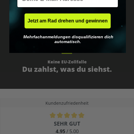
Schnell & neutral
verpackt.
Jetzt am Rad drehen und gewinnen
Mehrfachanmeldungen disqualifizieren dich
automatisch.
Keine EU-Zollfalle
Du zahlst, was du siehst.
Kundenzufriedenheit
Durchschnittliche Bewertung von 4.9 von 5 Sternen
SEHR GUT
4.95
/ 5.00