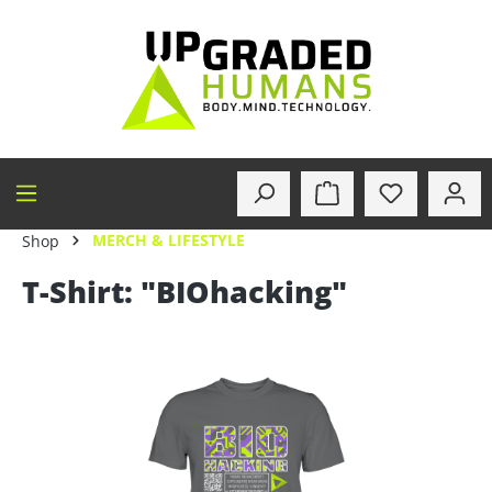
alt springen
MERCH & LIFESTYLE
Shop
T-Shirt: "BIOhacking"
Bildergalerie überspringen