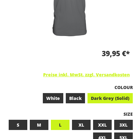
39,95 €*
Preise inkl. MwSt. zzgl. Versandkosten
A
COLOUR
White
Black
Dark Grey (Solid)
A
SIZE
S
M
L
XL
XXL
3XL
4XL
5XL