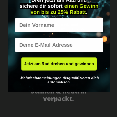
Dreh jetzt am Rad und
sichere
dir
sofort
einen Gewinn
von bis zu 25% Rabatt
.
Vorname
Fragen? Schreib uns!
Diskret, direkt &
persönlich.
E-Mail
Jetzt am Rad drehen und gewinnen
Mehrfachanmeldungen disqualifizieren dich
automatisch.
Weltweiter Versand
Schnell & neutral
verpackt.