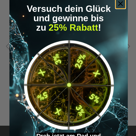
Versuch dein Glück
und gewinne bis
zu
25% Rabatt
!
DER 4-STUNDEN-KÖRPER
D
K
14,99 €*