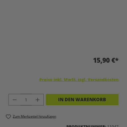
15,90 €*
Preise inkl. MwSt. zzgl. Versandkosten
PRODUKT ANZAHL: GIB DEN GEWÜNSC
IN DEN WARENKORB
Zum Merkzettel hinzufügen
PRODUKTNUMMER:
11047