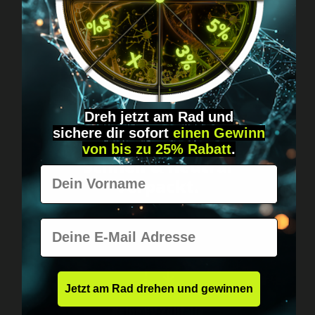
Diskret, direkt &
persönlich.
Dreh jetzt am Rad und
sichere
dir
sofort
einen Gewinn
von bis zu 25% Rabatt
.
Weltweiter Versand
Schnell & neutral
Vorname
verpackt.
E-Mail
Jetzt am Rad drehen und gewinnen
Keine EU-Zollfalle