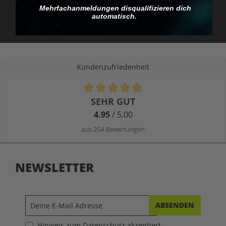
Du zahlst, was du siehst.
Mehrfachanmeldungen disqualifizieren dich
automatisch.
Kundenzufriedenheit
Durchschnittliche Bewertung von 4.9 von 5 Sternen
SEHR GUT
4.95
/ 5.00
aus 254 Bewertungen
NEWSLETTER
ABSENDEN
Hinweis zum Datenschutz akzeptiert.