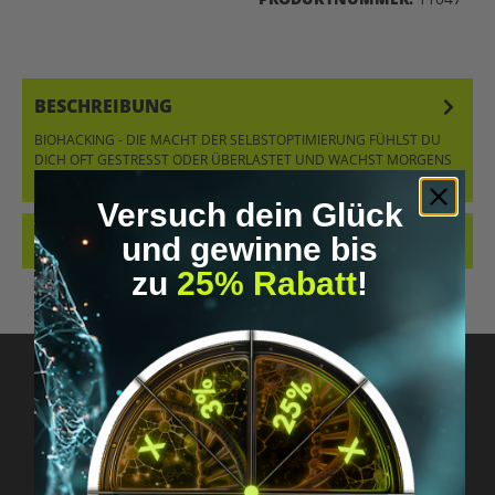
BESCHREIBUNG
BIOHACKING - DIE MACHT DER SELBSTOPTIMIERUNG FÜHLST DU
DICH OFT GESTRESST ODER ÜBERLASTET UND WACHST MORGENS
MEIST ENERGIELO…
MEHR
Versuch dein Glück
BEWERTUNGEN
und gewinne bis
zu
25% Rabatt
!
Fragen? Schreib uns!