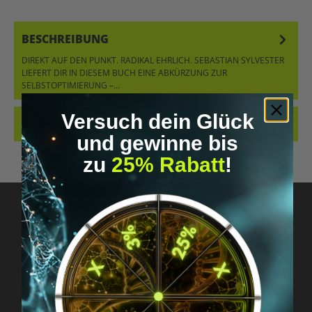
BESCHREIBUNG
DIREKT AUF DEN PUNKT. RADIKAL EHRLICH. SEBASTIAN SYLVESTER
LIEFERT DIR IN DIESEM BUCH EINE ABKÜRZUNG ZUR
SELBSTOPTIMIERUNG –…
MEHR
Versuch dein Glück
BEWERTUNGEN
und gewinne bis
zu
25% Rabatt
!
Fragen? Schreib uns!
Diskret, direkt &
persönlich.