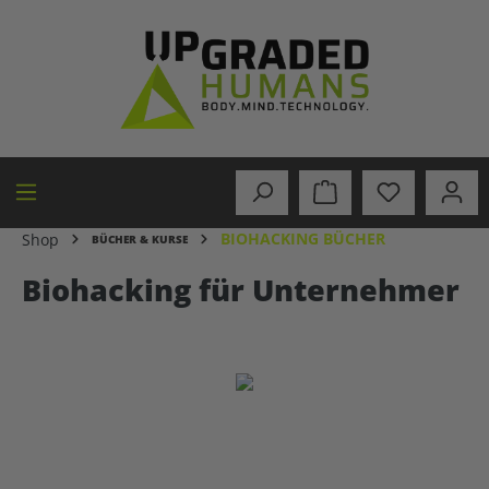
alt springen
BIOHACKING BÜCHER
Shop
BÜCHER & KURSE
Biohacking für Unternehmer
Bildergalerie überspringen