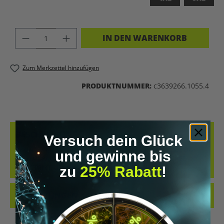
PRODUKT ANZAHL: GIB DEN GEWÜNSC
IN DEN WARENKORB
Zum Merkzettel hinzufügen
PRODUKTNUMMER:
c3639266.1055.4
BESCHREIBUNG
Versuch dein Glück
BRAIN 2.0 – WEAR THE FUTUREUPGRADE YOUR WARDROBE LIKE
und gewinne bis
YOU UPGRADE YOUR MIND.KERNFEATURESFUTURISTISCHER
zu
25% Rabatt
!
FRONTPRINT: GEHIRN TR…
MEHR
BEWERTUNGEN