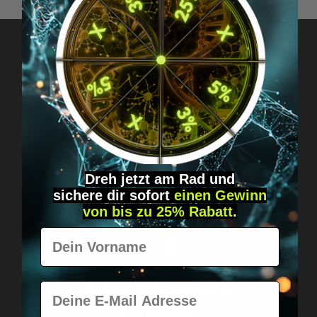
Fragen? Schreib uns!
Diskret, direkt &
persönlich.
Dreh jetzt am Rad und
sichere
dir
sofort
einen Gewinn
von bis zu 25% Rabatt
.
Vorname
Weltweiter Versand
Schnell & neutral
E-Mail
verpackt.