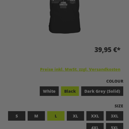
39,95 €*
Preise inkl. MwSt. zzgl. Versandkosten
A
COLOUR
White
Black
Dark Grey (Solid)
A
SIZE
S
M
L
XL
XXL
3XL
4XL
5XL