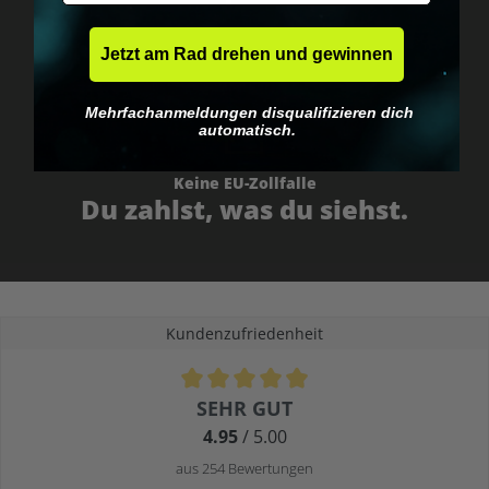
Jetzt am Rad drehen und gewinnen
Mehrfachanmeldungen disqualifizieren dich
automatisch.
Keine EU-Zollfalle
Du zahlst, was du siehst.
Kundenzufriedenheit
Durchschnittliche Bewertung von 4.9 von 5 Sternen
SEHR GUT
4.95
/ 5.00
aus 254 Bewertungen