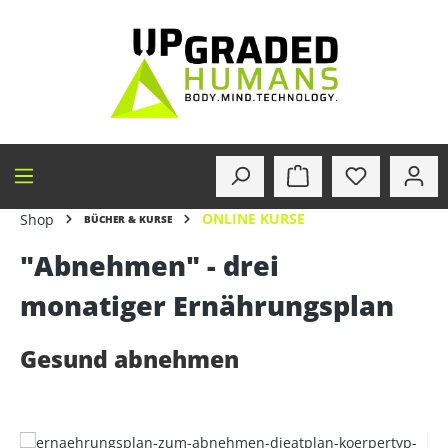
alt springen
ONLINE KURSE
Shop
BÜCHER & KURSE
"Abnehmen" - drei
monatiger Ernährungsplan
Gesund abnehmen
Bildergalerie überspringen