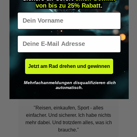
von bis zu 25% Rabatt
.
Vorname
"Endlich kein Portemonnaie mehr! Ich
war es leid, immer alles mitschleppen zu
E-Mail
müssen. Und klauen kann man mir mein
Geld jetzt auch nicht mehr."
Shaun Benson
Jetzt am Rad drehen und gewinnen
Marketing Manager, Agriflora Inc.
Mehrfachanmeldungen disqualifizieren dich
automatisch.
"Reisen, einkaufen, Sport - alles
einfacher. Und sicherer. Ich habe nichts
mehr dabei. Und trotzdem alles, was ich
brauche."